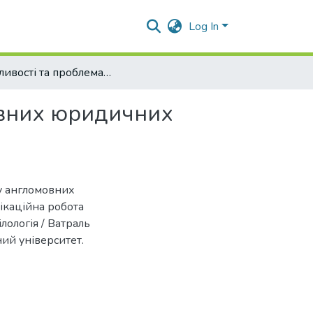
Log In
Особливості та проблематика перекладу англомовних юридичних термінів та документів в ІТ праві
овних юридичних
ду англомовних
фікаційна робота
ілологія / Ватраль
ий університет.