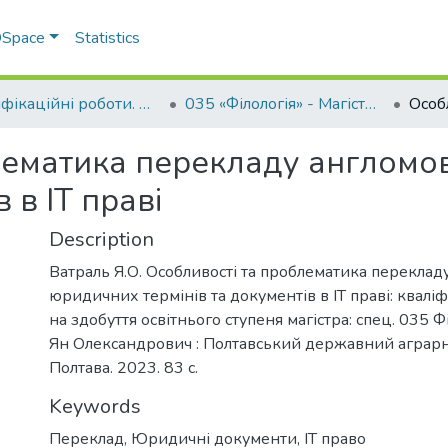
 DSpace
Statistics
Кваліфікаційні роботи. Факультет обліку та фінансів
035 «Філологія» - Магістри 2023-2024
лематика перекладу англом
 в ІТ праві
Description
Ватраль Я.О. Особливості та проблематика перекла
юридичних термінів та документів в ІТ праві: квалі
на здобуття освітнього ступеня магістра: спец. 035 Ф
Ян Олександрович : Полтавський державний аграрн
Полтава. 2023. 83 с.
Keywords
Переклад
,
Юридичні документи
,
ІТ право