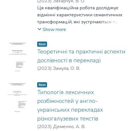
(
2023
)
Захарчук, В. О.
Ця кваліфікаційна робота досліджує
відмінні характеристики семантичних
трансформацій, які зустрічаються під
час перекладу текстів у різних жанрах.
Show more
Розглядаючи виклики, пов’язані з
різними літературними, науковими та
Item
юридичними жанрами, дослідження
Теоретичні та практичні аспекти
заглиблюється в нюанси стратегій, які
дослівності в перекладі
використовують перекладачі для
(
2023
)
Замула, О. В.
навігації по особливостям, таким як
ідіоматичні вирази, культурні нюанси та
мовні регістри. Дослідження
Item
Типологія лексичних
використовує аналіз корпусу для
виявлення семантичних моделей,
розбіжностей у англо-
оцінює ефективність стратегій
українських перекладах
перекладу та підкреслює важливість
різногалузевих текстів
контекстуальної адаптації та
(
2023
)
Деменко, А. В.
прагматичних міркувань. Отримані