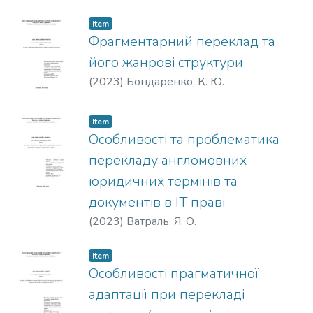
результати сприяють всебічному
розумінню семантичних
Item
Фрагментарний переклад та
трансформацій у перекладі,
пропонуючи цінну інформацію для
його жанрові структури
практиків і розширюючи ширше поле
(
2023
)
Бондаренко, К. Ю.
перекладознавства.
Item
Особливості та проблематика
перекладу англомовних
юридичних термінів та
документів в ІТ праві
(
2023
)
Ватраль, Я. О.
Item
Особливості прагматичної
адаптації при перекладі