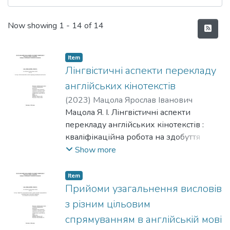
Recent Submissions
Now showing
1 - 14 of 14
Item
Лінгвістичні аспекти перекладу
англійських кінотекстів
(
2023
)
Мацола Ярослав Іванович
Мацола Я. І. Лінгвістичні аспекти
перекладу англійських кінотекстів :
кваліфікаційна робота на здобуття
освітнього ступеня магістра : спец. 035
Show more
Філологія / Мацола Ярослав Іванович :
Полтавський державний аграрний
Item
університет. Полтава. 2023. 64 с.
Прийоми узагальнення висловів
з різним цільовим
спрямуванням в англійській мові