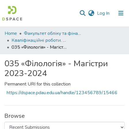
(current)
Log In
Communities
Home
Факультет обліку та фінансів
&
Кваліфікаційні роботи. Факультет обліку та фінансів
Collections
035 «Філологія» - Магістри 2023-2024
All of DSpace
035 «Філологія» - Магістри
2023-2024
Statistics
Permanent URI for this collection
https://dspace.pdau.edu.ua/handle/123456789/15466
Browse