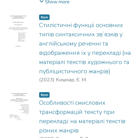
здобуття освітнього ступеня магістра :
Show more
спец. 035 Філологія / Прокопенко
Владислав Сергійович : Полтавський
Item
державний аграрний університет.
Стилістичні функції основних
Полтава. 2023. 72 с.
типів синтаксичних звʼязків у
англійському реченні та
відображення їх у перекладі (на
матеріалі текстів художнього та
публіцистичного жанрів)
(
2023
)
Кишкар, Є. М.
Item
Особливості смислових
трансформацій тексту при
перекладі: на матеріалі текстів
різних жанрів