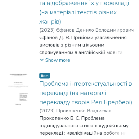
та відображення їх у перекладі
(на матеріалі текстів різних
жанрів)
(
2023
)
Єфанов Данило Володимирович
Єфанов Д. В. Прийоми узагальнення
висловів з різним цільовим
спрямуванням в англійській мові та
способи їх перекладу (на матеріалі
Show more
текстів різних жанрів) : кваліфікаційна
робота на здобуття освітнього ступеня
Item
магістра : спец. 035 Філологія / Єфанов
Проблема інтертекстуальності в
Данило Володимирович : Полтавський
перекладі (на матеріалі
державний аграрний університет.
перекладу творів Рея Бредбері)
Полтава. 2023. 76 с.
(
2023
)
Прокопенко Владислав
Сергійович
Прокопенко В. С. Проблема
індивідуального стилю в художньому
перекладі : кваліфікаційна робота на