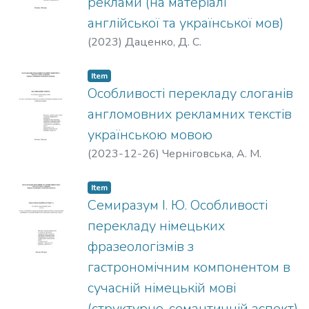
реклами (на матеріалі
англійської та української мов)
(
2023
)
Даценко, Д. С.
Item
Особливості перекладу слоганів
англомовних рекламних текстів
українською мовою
(
2023-12-26
)
Черніговська, А. М.
Item
Семиразум І. Ю. Особливості
перекладу німецьких
фразеологізмів з
гастрономічним компонентом в
сучасній німецькій мові
(структурно-семантичній аспект)