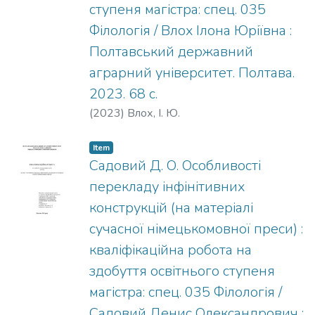
ступеня магістра: спец. 035
Філологія / Влох Ілона Юріївна :
Полтавський державний
аграрний університет. Полтава.
2023. 68 с.
(
2023
)
Влох, І. Ю.
Item
Садовий Д. О. Особливості
перекладу інфінітивних
конструкцій (на матеріалі
сучасної німецькомовної преси) :
кваліфікаційна робота на
здобуття освітнього ступеня
магістра: спец. 035 Філологія /
Садовий Денис Олександрович :