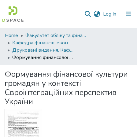
(current)
Log In
Communities
Home
Факультет обліку та фінансів
&
Кафедра фінансів, економічних досліджень і туризму
Collections
Друковані видання. Кафедра фінансів, економічних досліджень і туризму
Формування фінансової культури громадян у контексті Євроінтеграційних перспектив України
All of DSpace
Формування фінансової культури
Statistics
громадян у контексті
Євроінтеграційних перспектив
України