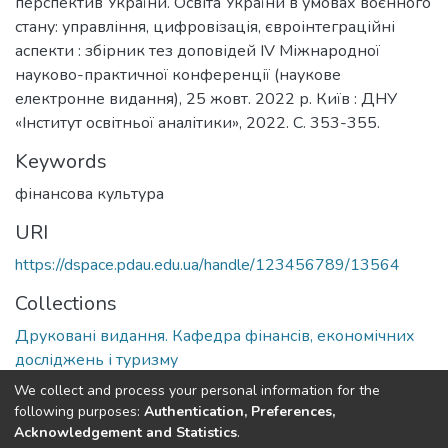
перспектив України. Освіта України в умовах воєнного
стану: управління, цифровізація, євроінтеграційні
аспекти : збірник тез доповідей ІV Міжнародної
науково-практичної конференції (наукове
електронне видання), 25 жовт. 2022 р. Київ : ДНУ
«Інститут освітньої аналітики», 2022. С. 353-355.
Keywords
фінансова культура
URI
https://dspace.pdau.edu.ua/handle/123456789/13564
Collections
Друковані видання. Кафедра фінансів, економічних
досліджень і туризму
We collect and process your personal information for the
Full item page
following purposes:
Authentication, Preferences,
Acknowledgement and Statistics
.