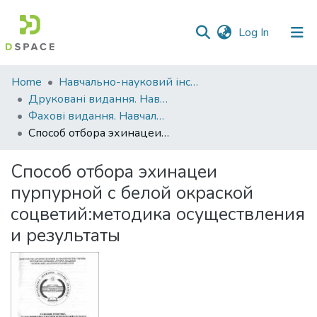
(current)
Log In
Communities
Home
Навчально-науковий інститут агротехнологій, селекції та екології
&
Друковані видання. Навчально-науковий інститут агротехнологій, селекції та екології
Collections
Фахові видання. Навчально-науковий інститут агротехнологій, селекції та екології
Способ отбора эхинацеи пурпурной с белой окраской соцветий:методика осуществления и результаты
All of DSpace
Способ отбора эхинацеи
Statistics
пурпурной с белой окраской
соцветий:методика осуществления
и результаты