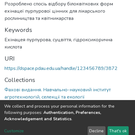
Розроблено спосіь відбору білоквіткових форм
ехінацеї пурпурової цінних для лікарського
рослиництва та квітникарства
Keywords
Ехінацея пурпурова
,
суцвіття
,
гідроксикорична
кислота
URI
https://dspace.pdau.edu.ua/handle/123456789/3872
Collections
Фахові видання. Навчально-науковий інститут
агротехнологій, селекції та екології
We collect and process your personal information for the
Full item page
following purposes:
Authentication, Preferences,
Acknowledgement and Statistics
.
DSpace software
copyright © 2002-2026
LYRASIS
Customize
Decline
That's ok