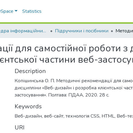
 DSpace
Statistics
Кафедра інформаційних систем та технологій
Підручники і посібники
ії для самостійної роботи з
ієнтської частини веб-застосу
Description
Копішинська О. П. Методичні рекомендації для само
дисципліни «Веб-дизайн і розробка клієнтської час
застосування». Полтава: ПДАА, 2020. 28 с.
Keywords
Веб-дизайн
,
веб-сайт
,
технологія CSS
,
HTML
,
Веб-те
URI