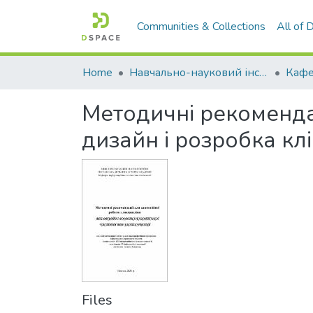
Communities & Collections
All of
Home
Навчально-науковий інститут економіки, управління, права та інформаційних технологій
Методичні рекомендац
дизайн і розробка кл
Files