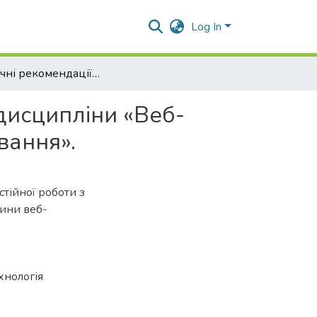
Log In
Методичні рекомендації для самостійної роботи з дисципліни «Веб-дизайн і розробка клієнтської частини веб-застосування».
 дисципліни «Веб-
вання».
стійної роботи з
тини веб-
хнологія