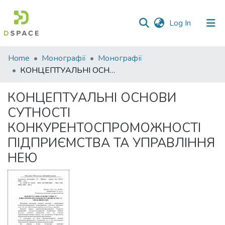
(current)
Log In
Communities
Home
Монографії
Монографії
&
КОНЦЕПТУАЛЬНІ ОСНОВИ СУТНОСТІ КОНКУРЕНТОСПРОМОЖНОСТІ ПІДПРИЄМСТВА ТА УПРАВЛІННЯ НЕЮ
Collections
КОНЦЕПТУАЛЬНІ ОСНОВИ
All of DSpace
СУТНОСТІ
КОНКУРЕНТОСПРОМОЖНОСТІ
Statistics
ПІДПРИЄМСТВА ТА УПРАВЛІННЯ
НЕЮ