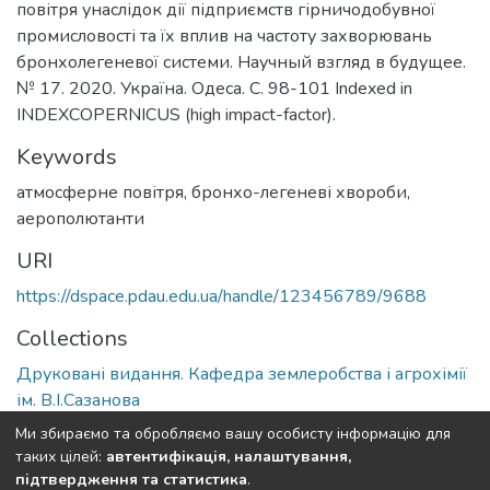
повітря унаслідок дії підприємств гірничодобувної
промисловості та їх вплив на частоту захворювань
бронхолегеневої системи. Научный взгляд в будущее.
№ 17. 2020. Україна. Одеса. С. 98-101 Indexed in
INDEXCOPERNICUS (high impact-factor).
Keywords
атмосферне повітря, бронхо-легеневі хвороби,
аерополютанти
URI
https://dspace.pdau.edu.ua/handle/123456789/9688
Collections
Друковані видання. Кафедра землеробства і агрохімії
ім. В.І.Сазанова
Ми збираємо та обробляємо вашу особисту інформацію для
Full item page
таких цілей:
автентифікація, налаштування,
підтвердження та статистика
.