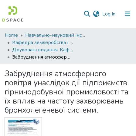
(current)
Log In
Communities
Home
Навчально-науковий інститут агротехнологій, селекції та екології
&
Кафедра землеробства і агрохімії ім. В.І.Сазанова
Collections
Друковані видання. Кафедра землеробства і агрохімії ім. В.І.Сазанова
Забруднення атмосферного повітря унаслідок дії підприємств гірничодобувної промисловості та їх вплив на частоту захворювань бронхолегеневої системи.
All of DSpace
Забруднення атмосферного
Statistics
повітря унаслідок дії підприємств
гірничодобувної промисловості та
їх вплив на частоту захворювань
бронхолегеневої системи.