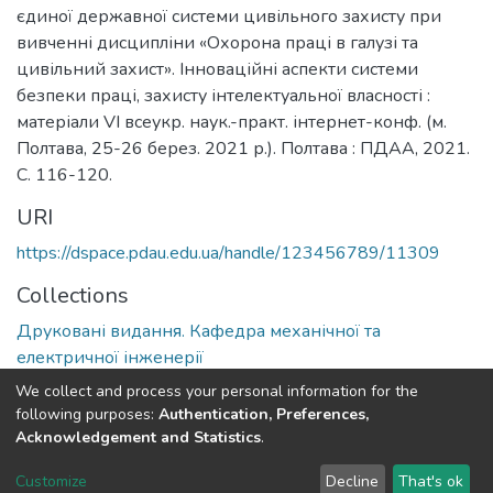
єдиної державної системи цивільного захисту при
вивченні дисципліни «Охорона праці в галузі та
цивільний захист». Інноваційні аспекти системи
безпеки праці, захисту інтелектуальної власності :
матеріали VІ всеукр. наук.-практ. інтернет-конф. (м.
Полтава, 25-26 берез. 2021 р.). Полтава : ПДАА, 2021.
С. 116-120.
URI
https://dspace.pdau.edu.ua/handle/123456789/11309
Collections
Друковані видання. Кафедра механічної та
електричної інженерії
We collect and process your personal information for the
Full item page
following purposes:
Authentication, Preferences,
Acknowledgement and Statistics
.
DSpace software
copyright © 2002-2026
LYRASIS
Customize
Decline
That's ok