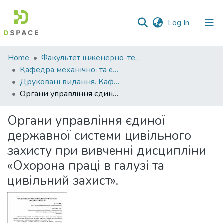
(current)
Log In
Communities
Home
Факультет інженерно-технологічний
&
Кафедра механічної та електричної інженерії
Collections
Друковані видання. Кафедра механічної та електричної інженерії
Органи управління єдиної державної системи цивільного захисту при вивченні дисципліни «Охорона праці в галузі та цивільний захист».
All of DSpace
Органи управління єдиної
Statistics
державної системи цивільного
захисту при вивченні дисципліни
«Охорона праці в галузі та
цивільний захист».