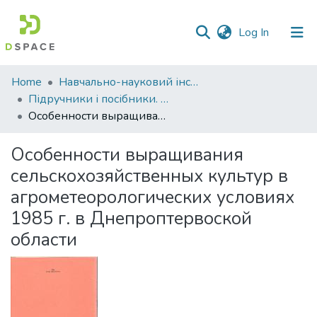
(current)
Log In
Communities
Home
Навчально-науковий інститут агротехнологій, селекції та екології
&
Підручники і посібники. Навчально-науковий інститут агротехнологій, селекції та екології
Collections
Особенности выращивания сельскохозяйственных культур в агрометеорологических условиях 1985 г. в Днепроптервоской области
All of DSpace
Особенности выращивания
сельскохозяйственных культур в
Statistics
агрометеорологических условиях
1985 г. в Днепроптервоской
области