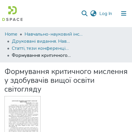
(current)
Log In
Communities
Home
Навчально-науковий інститут агротехнологій, селекції та екології
&
Друковані видання. Навчально-науковий інститут агротехнологій, селекції та екології
Collections
Статті, тези конференцій. Навчально-науковий інститут агротехнологій, селекції та екології
Формування критичного мислення у здобувачів вищої освіти світогляду
All of DSpace
Формування критичного мислення
Statistics
у здобувачів вищої освіти
світогляду