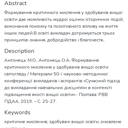
Abstract
Формування критичного мислення у здобувачів вищої
освіти дає можливість мудрої оцінки історичних подій,
виконання поклику та позитивного впливу на життя
інших людей.В освіті викладач дотримується трьох
принципів-знання, добродійство і благочестя..
Description
Антонець М.О., Антонець О.А. Формування
критичного мислення у здобувачів вищої освіти
світогляду / Матеріали 50-ї науково-методичної
конференції викладачів і аспірантів «Сучасний підхід
до викладання навчальних дисциплін в контексті
підвищення якості вищої освіти».- Полтава: РВВ
ПДАА, 2019. – С. 25-27.
Keywords
критичне мислення
,
здобувачі вищої освіти
,
оновлене