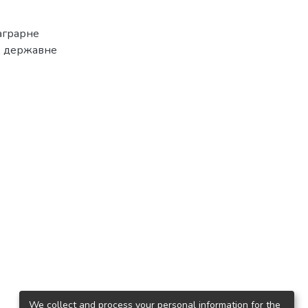
аграрне
,
державне
We collect and process your personal information for the