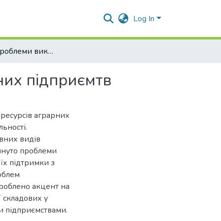
Log In
Актуальні проблеми використання ресурсів аграрних підприємтв
них підприємтв
 ресурсів аграрних
ьності.
вних видів
януто проблеми
їх підтримки з
облем
Зроблено акцент на
ї складових у
и підприємствами.