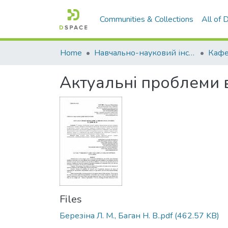
Communities & Collections
All of
Home
Навчально-науковий інститут економіки, управління, права та інформаційних технологій
Актуальні проблеми 
Files
Березіна Л. М., Баган Н. В..pdf
(462.57 KB)