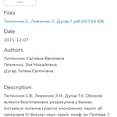
Files
Тютюнник С., Левченко З., Дугар Т..pdf
(993.64 KB)
Date
2021-12-07
Authors
Тютюнник, Світлана Василівна
Левченко, Зоя Михайлівна
Дугар, Тетяна Євгеніївна
Description
Тютюнник С.В., Левченко З.М., Дугар Т.Є. Облікові
аспекти безготівкових розрахунків у банках.
Актуальні питання сучасної економічної науки: зб.
матеріалів ІV Всеукр. наук.-практ. конф. (м. Полтава, 7