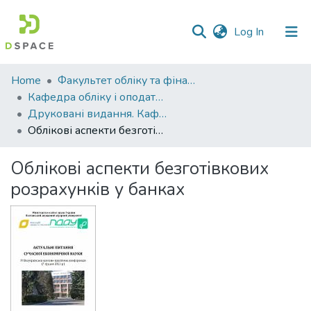
(current)
Log In
Communities
Home
Факультет обліку та фінансів
&
Кафедра обліку і оподаткування
Collections
Друковані видання. Кафедра обліку і оподаткування
Облікові аспекти безготівкових розрахунків у банках
All of DSpace
Облікові аспекти безготівкових
Statistics
розрахунків у банках