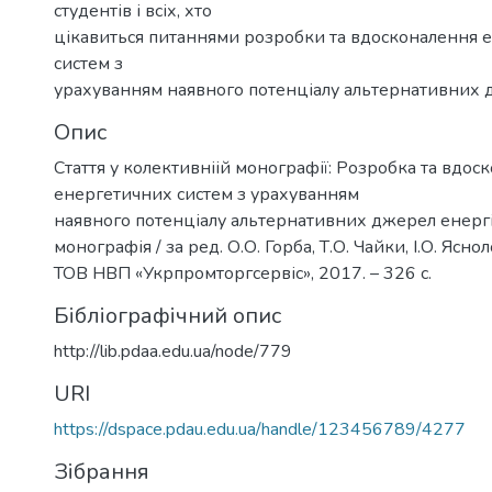
студентів і всіх, хто
цікавиться питаннями розробки та вдосконалення 
систем з
урахуванням наявного потенціалу альтернативних 
Опис
Стаття у колективніій монографії: Розробка та вдос
енергетичних систем з урахуванням
наявного потенціалу альтернативних джерел енергії
монографія / за ред. О.О. Горба, Т.О. Чайки, І.О. Ясноло
ТОВ НВП «Укрпромторгсервіс», 2017. – 326 с.
Бібліографічний опис
http://lib.pdaa.edu.ua/node/779
URI
https://dspace.pdau.edu.ua/handle/123456789/4277
Зібрання