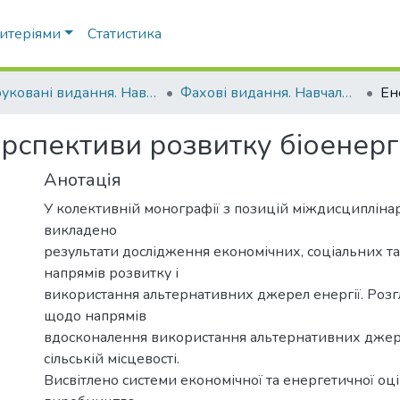
ритеріями
Статистика
Друковані видання. Навчально-науковий інститут агротехнологій, селекції та екології
Фахові видання. Навчально-науковий інститут агротехнологій, селекції та екології
рспективи розвитку біоенерге
Анотація
У колективній монографії з позицій міждисципліна
викладено
результати дослідження економічних, соціальних та
напрямів розвитку і
використання альтернативних джерел енергії. Розг
щодо напрямів
вдосконалення використання альтернативних джере
сільській місцевості.
Висвітлено системи економічної та енергетичної оц