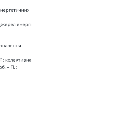
енергетичних
джерел енергії
коналення
 : колективна
б. – П. :