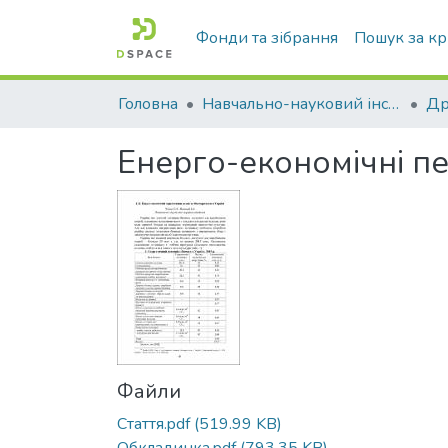
Фонди та зібрання
Пошук за к
Головна
Навчально-науковий інститут агротехнологій, селекції та екології
Енерго-економічні пе
Файли
Стаття.pdf
(519.99 KB)