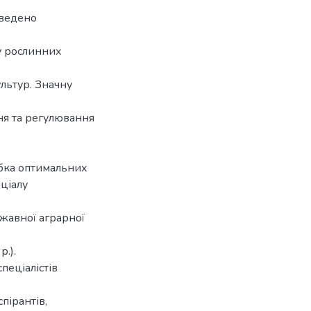
аведено
у рослинних
льтур. Значну
я та регулювання
бка оптимальних
ціалу
ржавної аграрної
.).
пеціалістів
пірантів,