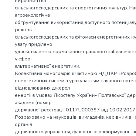
виробництва
сільськогосподарських та енергетичних культур. Н
агроекологічне
обґрунтування використання доступного потенціал
решток
сільськогосподарських та фітомаси енергетичних ку
увагу приділено
удосконаленню нормативно-правового забезпеченн
у сфері
альтернативної енергетики.
Колективна монографія є частиною НДДКР «Розро
енергетичних систем з урахуванням наявного потен
відновлюваних джерел
енергії в умовах Лісостепу України» Полтавської де
академії (номер
державної реєстрації 0117U000397 від 10.02.2017 р
Розраховано на науковців, викладачів, керівників і с
органів
державного управління, фахівців агроформувань, ас