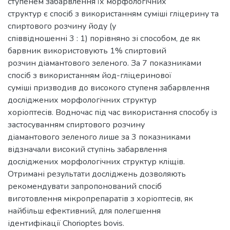
ступенем забарвлення їх морфологічних
структур є спосіб з використанням суміші гліцерину та
спиртового розчину йоду (у
співвідношенні 3 : 1) порівняно зі способом, де як
барвник використовують 1% спиртовий
розчин діамантового зеленого. За 7 показниками
спосіб з використанням йод-гліцеринової
суміші призводив до високого ступеня забарвлення
досліджених морфологічних структур
хоріоптесів. Водночас під час використання способу із
застосуванням спиртового розчину
діамантового зеленого лише за 3 показниками
відзначали високий ступінь забарвлення
досліджених морфологічних структур кліщів.
Отримані результати досліджень дозволяють
рекомендувати запропонований спосіб
виготовлення мікропрепаратів з хоріоптесів, як
найбільш ефективний, для полегшення
ідентифікації Chorioptes bovis.