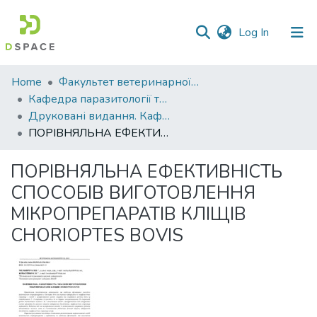
(current)
Log In
Communities
Home
Факультет ветеринарної медицини
&
Кафедра паразитології та ветеринарно-санітарної експертизи
Collections
Друковані видання. Кафедра паразитології та ветеринарно-санітарної експертизи
ПОРІВНЯЛЬНА ЕФЕКТИВНІСТЬ СПОСОБІВ ВИГОТОВЛЕННЯ МІКРОПРЕПАРАТІВ КЛІЩІВ CHORIOPTES BOVIS
All of DSpace
ПОРІВНЯЛЬНА ЕФЕКТИВНІСТЬ
Statistics
СПОСОБІВ ВИГОТОВЛЕННЯ
МІКРОПРЕПАРАТІВ КЛІЩІВ
CHORIOPTES BOVIS