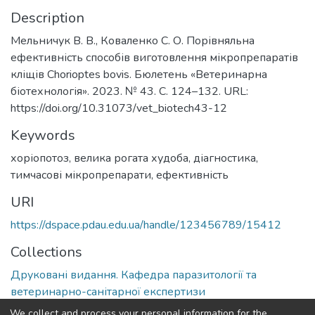
Description
Мельничук В. В., Коваленко С. О. Порівняльна
ефективність способів виготовлення мікропрепаратів
кліщів Chorioptes bovis. Бюлетень «Ветеринарна
біотехнологія». 2023. № 43. С. 124–132. URL:
https://doi.org/10.31073/vet_biotech43-12
Keywords
хоріопотоз
,
велика рогата худоба
,
діагностика
,
тимчасові мікропрепарати
,
ефективність
URI
https://dspace.pdau.edu.ua/handle/123456789/15412
Collections
Друковані видання. Кафедра паразитології та
ветеринарно-санітарної експертизи
We collect and process your personal information for the