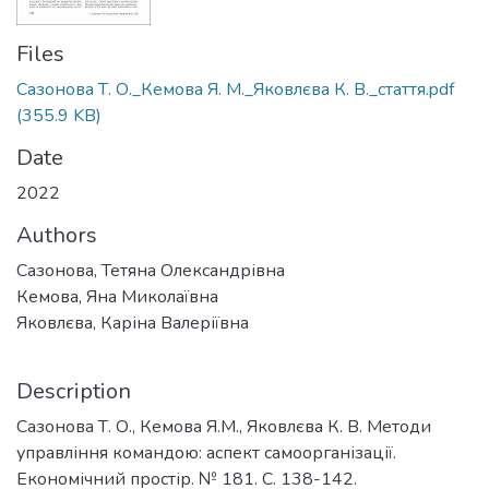
Files
Cазонова Т. О._Кемова Я. М._Яковлєва К. В._стаття.pdf
(355.9 KB)
Date
2022
Authors
Сазонова, Тетяна Олександрівна
Кемова, Яна Миколаївна
Яковлєва, Каріна Валеріївна
Description
Сазонова Т. О., Кемова Я.М., Яковлєва К. В. Методи
управління командою: аспект самоорганізації.
Економічний простір. № 181. С. 138-142.