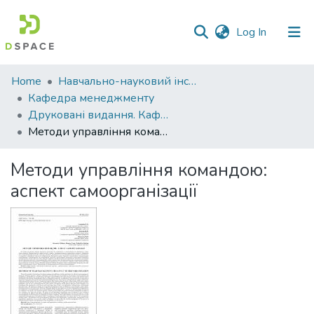
(current)
Log In
Communities
Home
Навчально-науковий інститут економіки, управління, права та інформаційних технологій
&
Кафедра менеджменту
Collections
Друковані видання. Кафедра менеджменту ім. І.А. Маркіної
Методи управління командою: аспект самоорганізації
All of DSpace
Методи управління командою:
Statistics
аспект самоорганізації