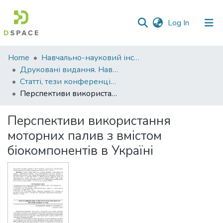
(current)
Log In
Communities
Home
Навчально-науковий інститут агротехнологій, селекції та екології
&
Друковані видання. Навчально-науковий інститут агротехнологій, селекції та екології
Collections
Статті, тези конференцій. Навчально-науковий інститут агротехнологій, селекції та екології
Перспективи використання моторних палив з вмістом біокомпонентів в Україні
All of DSpace
Перспективи використання
Statistics
моторних палив з вмістом
біокомпонентів в Україні