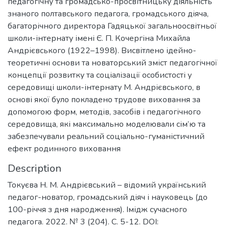
педагогічну та громадсько-просвітницьку діяльність
знаного полтавського педагога, громадського діяча,
багаторічного директора Гадяцької загальноосвітньої
школи-інтернату імені Є. П. Кочергіна Михайла
Андрієвського (1922–1998). Висвітлено ідейно-
теоретичні основи та новаторський зміст педагогічної
концепції розвитку та соціалізації особистості у
середовищі школи-інтернату М. Андрієвського, в
основі якої було покладено трудове виховання за
допомогою форм, методів, засобів і педагогічного
середовища, які максимально моделювали сім’ю та
забезпечували реальний соціально-гуманістичний
ефект родинного виховання
Description
Токуєва Н. М. Андрієвський – відомий український
педагог-новатор, громадський діяч і науковець (до
100-річчя з дня народження). Імідж сучасного
педагога. 2022. № 3 (204). С. 5-12. DOI: