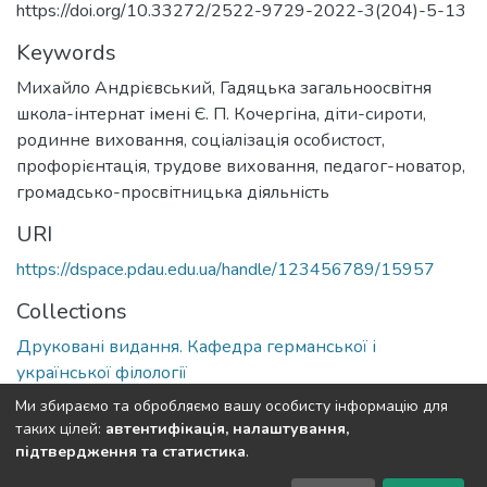
https://doi.org/10.33272/2522-9729-2022-3(204)-5-13
Keywords
Михайло Андрієвський
,
Гадяцька загальноосвітня
школа-інтернат імені Є. П. Кочергіна
,
діти-сироти
,
родинне виховання
,
соціалізація особистост
,
профорієнтація
,
трудове виховання
,
педагог-новатор
,
громадсько-просвітницька діяльність
URI
https://dspace.pdau.edu.ua/handle/123456789/15957
Collections
Друковані видання. Кафедра германської і
української філології
Ми збираємо та обробляємо вашу особисту інформацію для
Full item page
таких цілей:
автентифікація, налаштування,
підтвердження та статистика
.