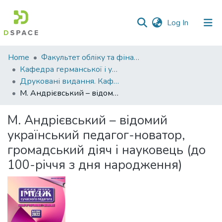
(current)
Log In
Communities
Home
Факультет обліку та фінансів
&
Кафедра германської і української філології
Collections
Друковані видання. Кафедра германської і української філології
М. Андрієвський – відомий український педагог-новатор, громадський діяч і науковець (до 100-річчя з дня народження)
All of DSpace
М. Андрієвський – відомий
Statistics
український педагог-новатор,
громадський діяч і науковець (до
100-річчя з дня народження)