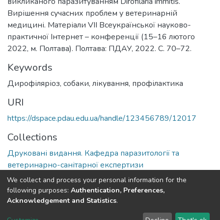
викликаного паразитуванням Dirofilaria immitis.
Вирішення сучасних проблем у ветеринарній
медицині. Матеріали VІІ Всеукраїнської науково-
практичної Інтернет – конференції (15–16 лютого
2022, м. Полтава). Полтава: ПДАУ, 2022. С. 70–72.
Keywords
Дирофіляріоз, собаки, лікування, профілактика
URI
https://dspace.pdau.edu.ua/handle/123456789/12017
Collections
Друковані видання. Кафедра паразитології та
ветеринарно-санітарної експертизи
We collect and process your personal information for the
Full item page
following purposes:
Authentication, Preferences,
Acknowledgement and Statistics
.
DSpace software
copyright © 2002-2026
LYRASIS