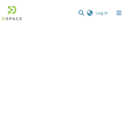
(current)
Log In
Communities
&
Collections
All of DSpace
Statistics