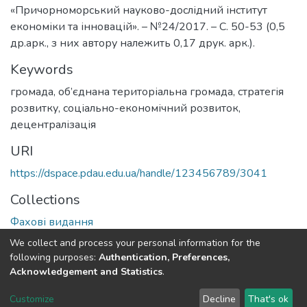
«Причорноморський науково-дослідний інститут
економіки та інновацій». – №24/2017. – С. 50-53 (0,5
др.арк., з них автору належить 0,17 друк. арк.).
Keywords
громада
,
об’єднана територіальна громада
,
стратегія
розвитку
,
соціально-економічний розвиток
,
децентралізація
URI
https://dspace.pdau.edu.ua/handle/123456789/3041
Collections
Фахові видання
We collect and process your personal information for the
Full item page
following purposes:
Authentication, Preferences,
Acknowledgement and Statistics
.
DSpace software
copyright © 2002-2026
LYRASIS
Customize
Decline
That's ok