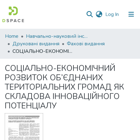
(current)
Log In
Communities
Home
Навчально-науковий інститут економіки, управління, права та інформаційних технологій
&
Друковані видання
Фахові видання
Collections
СОЦІАЛЬНО-ЕКОНОМІЧНИЙ РОЗВИТОК ОБ’ЄДНАНИХ ТЕРИТОРІАЛЬНИХ ГРОМАД ЯК СКЛАДОВА ІННОВАЦІЙНОГО ПОТЕНЦІАЛУ
All of DSpace
СОЦІАЛЬНО-ЕКОНОМІЧНИЙ
РОЗВИТОК ОБ’ЄДНАНИХ
Statistics
ТЕРИТОРІАЛЬНИХ ГРОМАД ЯК
СКЛАДОВА ІННОВАЦІЙНОГО
ПОТЕНЦІАЛУ