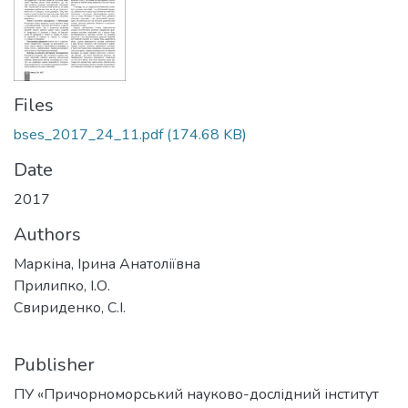
Files
bses_2017_24_11.pdf
(174.68 KB)
Date
2017
Authors
Маркіна, Ірина Анатоліївна
Прилипко, І.О.
Свириденко, С.І.
Publisher
ПУ «Причорноморський науково-дослідний інститут