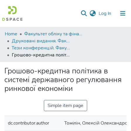
(current)
Log In
Communities
Home
Факультет обліку та фінансів
&
Друковані видання. Факультет обліку та фінансів
Collections
Тези конференцій. Факультет обліку та фінансів
Грошово-кредитна політика в системі державного регулювання ринкової економіки
All of DSpace
Грошово-кредитна політика в
Statistics
системі державного регулювання
ринкової економіки
Simple item page
dc.contributor.author
Томілін, Олексій Олександров