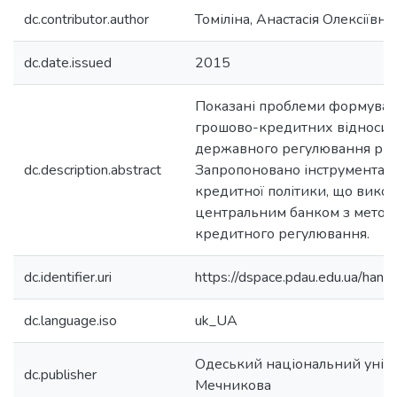
dc.contributor.author
Томіліна, Анастасія Олексіївна
dc.date.issued
2015
Показані проблеми формуван
грошово-кредитних відносин 
державного регулювання рин
dc.description.abstract
Запропоновано інструментар
кредитної політики, що вико
центральним банком з метою
кредитного регулювання.
dc.identifier.uri
https://dspace.pdau.edu.ua/ha
dc.language.iso
uk_UA
Одеський національний універс
dc.publisher
Мечникова