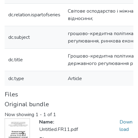
Світове осподарство і міжнар
dc.relation.ispartofseries
відносини;
грошово-кредитна політика,
dc.subject
регулювання, ринкова еконо
Грошово-кредитна політика в
dc.title
державного регулювання рин
dc.type
Article
Files
Original bundle
Now showing
1 - 1 of 1
Name:
Down
Untitled.FR11.pdf
load