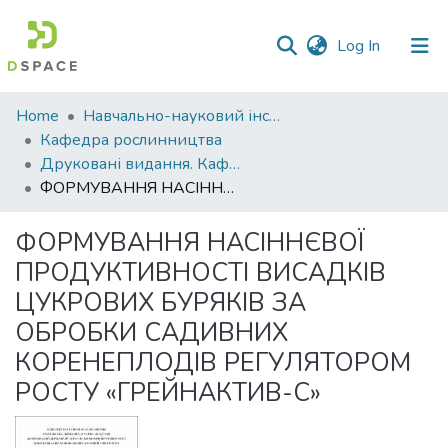
(current)
Log In
Communities
Home
Навчально-науковий інститут агротехнологій, селекції та екології
&
Кафедра рослинництва
Collections
Друковані видання. Кафедра рослинництва
ФОРМУВАННЯ НАСІННЄВОЇ ПРОДУКТИВНОСТІ ВИСАДКІВ ЦУКРОВИХ БУРЯКІВ ЗА ОБРОБКИ САДИВНИХ КОРЕНЕПЛОДІВ РЕГУЛЯТОРОМ РОСТУ «ГРЕЙНАКТИВ-С»
All of DSpace
ФОРМУВАННЯ НАСІННЄВОЇ
Statistics
ПРОДУКТИВНОСТІ ВИСАДКІВ
ЦУКРОВИХ БУРЯКІВ ЗА
ОБРОБКИ САДИВНИХ
КОРЕНЕПЛОДІВ РЕГУЛЯТОРОМ
РОСТУ «ГРЕЙНАКТИВ-С»