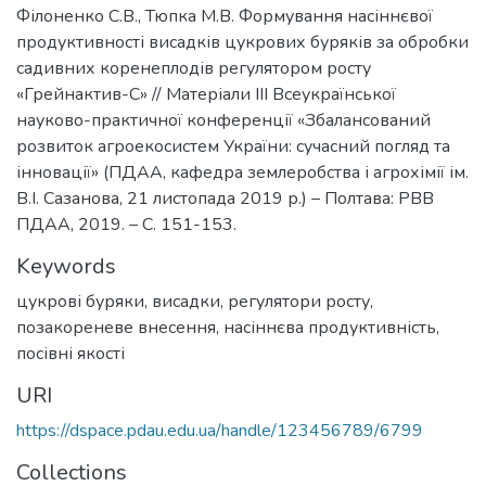
Філоненко С.В., Тюпка М.В. Формування насіннєвої
продуктивності висадків цукрових буряків за обробки
садивних коренеплодів регулятором росту
«Грейнактив-С» // Матеріали ІІІ Всеукраїнської
науково-практичної конференції «Збалансований
розвиток агроекосистем України: сучасний погляд та
інновації» (ПДАА, кафедра землеробства і агрохімії ім.
В.І. Сазанова, 21 листопада 2019 р.) – Полтава: РВВ
ПДАА, 2019. – С. 151-153.
Keywords
цукрові буряки
,
висадки
,
регулятори росту
,
позакореневе внесення
,
насіннєва продуктивність
,
посівні якості
URI
https://dspace.pdau.edu.ua/handle/123456789/6799
Collections