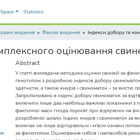
 DSpace
Statistics
овані видання
Фахові видання
омплексного оцінювання свин
Abstract
У статті викладена методика оцінки свиней за фено
генотипом з розробкою індексів добору свиноматок
здатністю, а також кнурів і свиноматок – за якістю п
Запропоновано в індекс добору свиноматок за відт
включити лише два найбільш важливі показники з 
фактичної маси гнізда поросят при відлученні на вік
розробленої шкали. Індекс кнурів і свиноматок за як
включає не лише відгодівельні і м’ясні ознаки потомкі
ня
за фенотипом. Оцінювання сибсів і напівсибсів ре