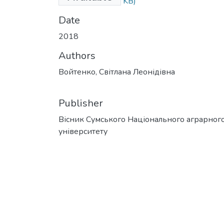
свиней.doc
(72.5 KB)
Date
2018
Authors
Войтенко, Світлана Леонідівна
Publisher
Вісник Сумського Національного аграрног
університету