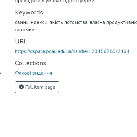
проводити в умовах однієї ферми.
Keywords
свині
,
індекси
,
якість потомства
,
власна продуктивні
потомки
URI
https://dspace.pdau.edu.ua/handle/123456789/2464
Collections
о
Фахові видання
Full item page