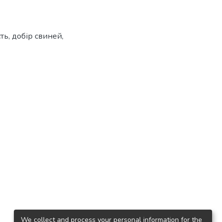
сть
,
добір свиней
,
We collect and process your personal information for the