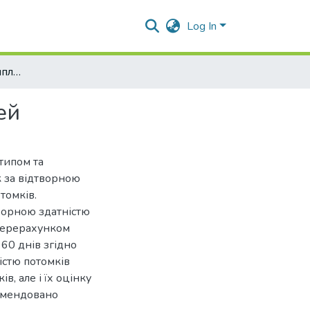
Log In
Індекси добору та комплексного оцінювання свиней
ей
типом та
 за відтворною
отомків.
ворною здатністю
перерахунком
 60 днів згідно
істю потомків
в, але і їх оцінку
комендовано