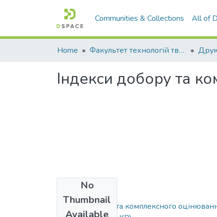
Communities & Collections
All of
Home
Факультет технологій тваринництва та продовольства
Друк
Індекси добору та к
No
Files
Thumbnail
Індекси добору та комплексного оцінюван
Available