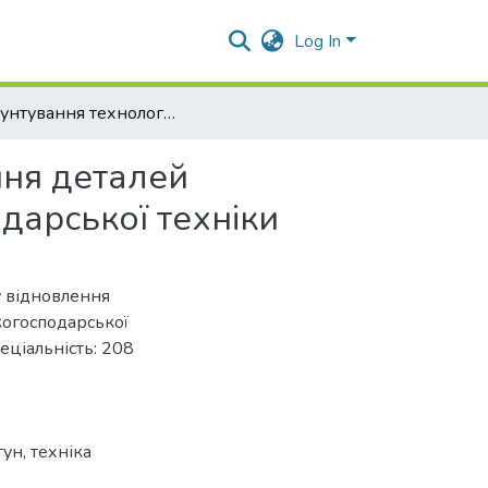
Log In
Обґрунтування технологічного процесу відновлення деталей циліндро-поршневої групи двигунів сільськогосподарської техніки
ння деталей
дарської техніки
у відновлення
когосподарської
пеціальність: 208
ун, техніка