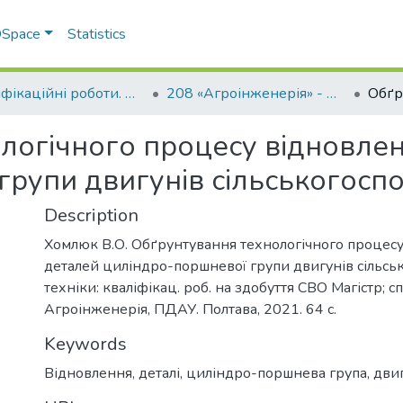
 DSpace
Statistics
Кваліфікаційні роботи. Факультет інженерно-технологічний
208 «Агроінженерія» - Магістри 2021-2022
логічного процесу відновле
рупи двигунів сільськогоспо
Description
Хомлюк В.О. Обґрунтування технологічного процес
деталей циліндро-поршневої групи двигунів сільсь
техніки: кваліфікац. роб. на здобуття СВО Магістр; с
Агроінженерія, ПДАУ. Полтава, 2021. 64 с.
Keywords
Відновлення, деталі, циліндро-поршнева група, двиг