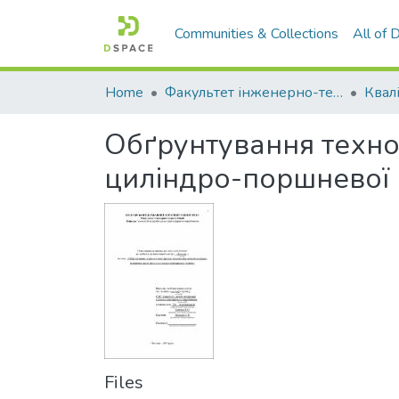
Communities & Collections
All of
Home
Факультет інженерно-технологічний
Обґрунтування техно
циліндро-поршневої г
Files