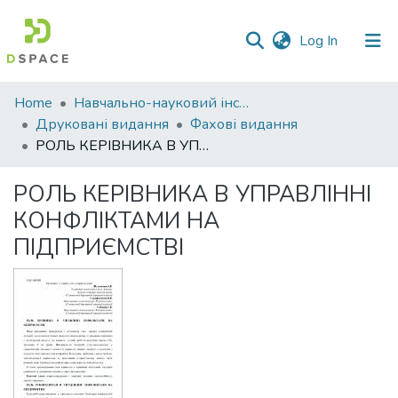
(current)
Log In
Communities
Home
Навчально-науковий інститут економіки, управління, права та інформаційних технологій
&
Друковані видання
Фахові видання
Collections
РОЛЬ КЕРІВНИКА В УПРАВЛІННІ КОНФЛІКТАМИ НА ПІДПРИЄМCTВІ
All of DSpace
РОЛЬ КЕРІВНИКА В УПРАВЛІННІ
КОНФЛІКТАМИ НА
Statistics
ПІДПРИЄМCTВІ