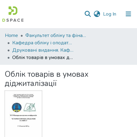
(current)
Log In
Communities
Home
Факультет обліку та фінансів
&
Кафедра обліку і оподаткування
Collections
Друковані видання. Кафедра обліку і оподаткування
Облік товарів в умовах діджиталізації
All of DSpace
Облік товарів в умовах
Statistics
діджиталізації