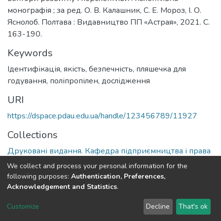
монографія ; за ред. О. В. Калашник, С. Е. Мороз, І. О.
Яснолоб. Полтава : Видавництво ПП «Астрая», 2021. С.
163-190.
Keywords
Ідентифікація, якість, безпечність, пляшечка для
годування, поліпропілен, дослідження
URI
https://dspace.pdau.edu.ua/handle/123456789/11927
Collections
Друковані видання. Кафедра підприємництва і права
We collect and process your personal information for the
Full item page
following purposes:
Authentication, Preferences,
Acknowledgement and Statistics
.
DSpace software
copyright © 2002-2026
LYRASIS
Customize
Decline
That's ok
Cookie settings
Send Feedback