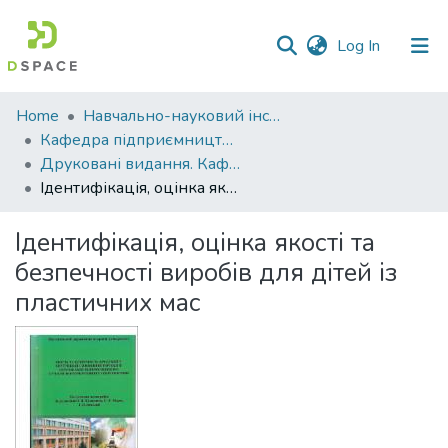
(current)
Log In
Communities
Home
Навчально-науковий інститут економіки, управління, права та інформаційних технологій
&
Кафедра підприємництва і права
Collections
Друковані видання. Кафедра підприємництва і права
Ідентифікація, оцінка якості та безпечності виробів для дітей із пластичних мас
All of DSpace
Ідентифікація, оцінка якості та
Statistics
безпечності виробів для дітей із
пластичних мас