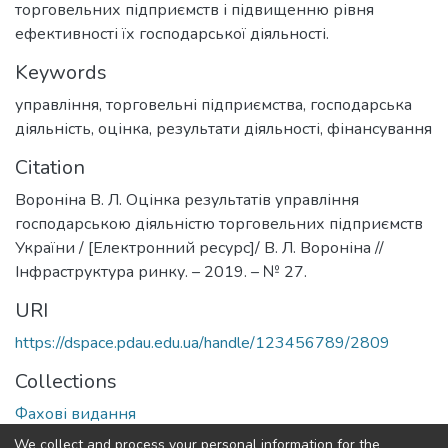
торговельних підприємств і підвищенню рівня
ефективності їх господарської діяльності.
Keywords
управління
,
торговельні підприємства
,
господарська
діяльність
,
оцінка
,
результати діяльності
,
фінансування
Citation
Вороніна В. Л. Оцінка результатів управління
господарською діяльністю торговельних підприємств
України / [Електронний ресурс]/ В. Л. Вороніна //
Інфраструктура ринку. – 2019. – № 27.
URI
https://dspace.pdau.edu.ua/handle/123456789/2809
Collections
Фахові видання
We collect and process your personal information for the