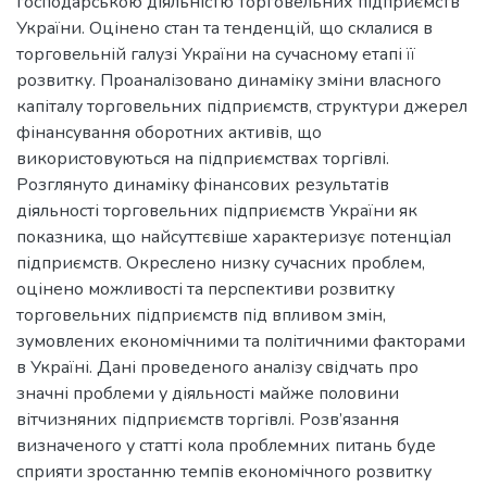
господарською діяльністю торговельних підприємств
України. Оцінено стан та тенденцій, що склалися в
торговельній галузі України на сучасному етапі її
розвитку. Проаналізовано динаміку зміни власного
капіталу торговельних підприємств, структури джерел
фінансування оборотних активів, що
використовуються на підприємствах торгівлі.
Розглянуто динаміку фінансових результатів
діяльності торговельних підприємств України як
показника, що найсуттєвіше характеризує потенціал
підприємств. Окреслено низку сучасних проблем,
оцінено можливості та перспективи розвитку
торговельних підприємств під впливом змін,
зумовлених економічними та політичними факторами
в Україні. Дані проведеного аналізу свідчать про
значні проблеми у діяльності майже половини
вітчизняних підприємств торгівлі. Розв’язання
визначеного у статті кола проблемних питань буде
сприяти зростанню темпів економічного розвитку