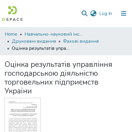
(current)
Log In
Communities
Home
Навчально-науковий інститут економіки, управління, права та інформаційних технологій
&
Друковані видання
Фахові видання
Collections
Оцінка результатів управління господарською діяльністю торговельних підприємств України
All of DSpace
Оцінка результатів управління
господарською діяльністю
Statistics
торговельних підприємств
України