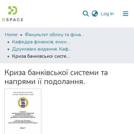
(current)
Log In
Communities
Home
Факультет обліку та фінансів
&
Кафедра фінансів, економічних досліджень і туризму
Collections
Друковані видання. Кафедра фінансів, економічних досліджень і туризму
Криза банківської системи та напрями її подолання.
All of DSpace
Криза банківської системи та
Statistics
напрями її подолання.