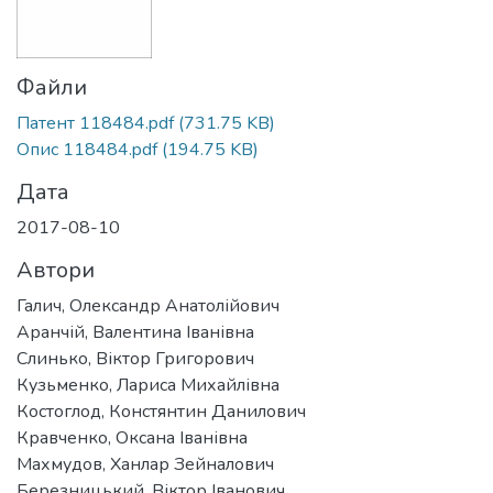
Файли
Патент 118484.pdf
(731.75 KB)
Опис 118484.pdf
(194.75 KB)
Дата
2017-08-10
Автори
Галич, Олександр Анатолійович
Аранчій, Валентина Іванівна
Слинько, Віктор Григорович
Кузьменко, Лариса Михайлівна
Костоглод, Констянтин Данилович
Кравченко, Оксана Іванівна
Махмудов, Ханлар Зейналович
Березницький, Віктор Іванович