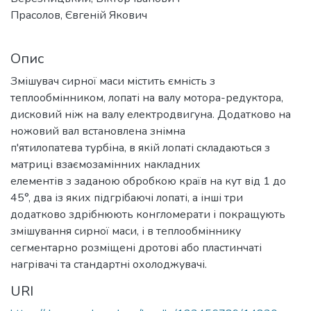
Прасолов, Євгеній Якович
Опис
Змішувач сирної маси містить ємність з
теплообмінником, лопаті на валу мотора-редуктора,
дисковий ніж на валу електродвигуна. Додатково на
ножовий вал встановлена знімна
п'ятилопатева турбіна, в якій лопаті складаються з
матриці взаємозамінних накладних
елементів з заданою обробкою країв на кут від 1 до
45°, два із яких підгрібаючі лопаті, а інші три
додатково здрібнюють конгломерати і покращують
змішування сирної маси, і в теплообміннику
сегментарно розміщені дротові або пластинчаті
нагрівачі та стандартні охолоджувачі.
URI