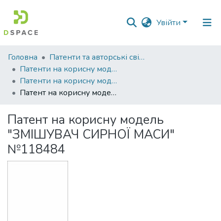
Увійти
Фонди
Головна
Патенти та авторські свідоцтва
та
Патенти на корисну модель
зібрання
Патенти на корисну модель_2017
Патент на корисну модель "ЗМІШУВАЧ СИРНОЇ МАСИ" №118484
Пошук за критеріями
Патент на корисну модель
Статистика
"ЗМІШУВАЧ СИРНОЇ МАСИ"
№118484