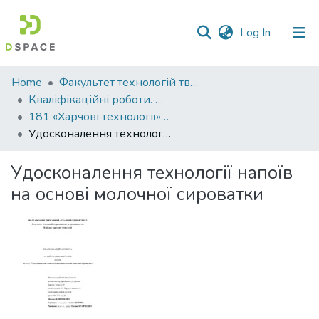
(current)
Log In
Communities
Home
Факультет технологій тваринництва та продовольства
&
Кваліфікаційні роботи. Факультет технологій тваринництва та продовольства
Collections
181 «Харчові технології» - Магістри 2023-2024
Удосконалення технології напоїв на основі молочної сироватки
All of DSpace
Удосконалення технології напоїв
Statistics
на основі молочної сироватки