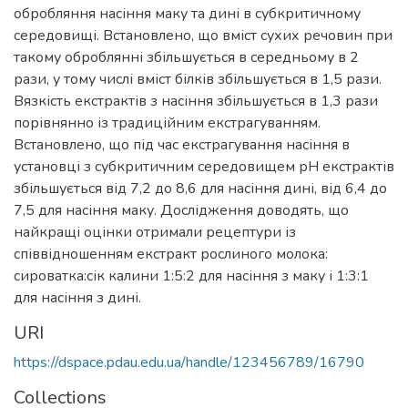
обробляння насіння маку та дині в субкритичному
середовищі. Встановлено, що вміст сухих речовин при
такому оброблянні збільшується в середньому в 2
рази, у тому числі вміст білків збільшується в 1,5 рази.
Вязкість екстрактів з насіння збільшується в 1,3 рази
порівнянно із традиційним екстрагуванням.
Встановлено, що під час екстрагування насіння в
установці з субкритичним середовищем рН екстрактів
збільшується від 7,2 до 8,6 для насіння дині, від 6,4 до
7,5 для насіння маку. Дослідження доводять, що
найкращі оцінки отримали рецептури із
співвідношенням екстракт рослиного молока:
сироватка:сік калини 1:5:2 для насіння з маку і 1:3:1
для насіння з дині.
URI
https://dspace.pdau.edu.ua/handle/123456789/16790
Collections