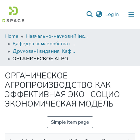
(current)
Log In
Communities
Home
Навчально-науковий інститут агротехнологій, селекції та екології
&
Кафедра землеробства і агрохімії ім. В.І.Сазанова
Collections
Друковані видання. Кафедра землеробства і агрохімії ім. В.І.Сазанова
ОРГАНИЧЕСКОЕ АГРОПРОИЗВОДСТВО КАК ЭФФЕКТИВНАЯ ЭКО- СОЦИО-ЭКОНОМИЧЕСКАЯ МОДЕЛЬ
All of DSpace
ОРГАНИЧЕСКОЕ
Statistics
АГРОПРОИЗВОДСТВО КАК
ЭФФЕКТИВНАЯ ЭКО- СОЦИО-
ЭКОНОМИЧЕСКАЯ МОДЕЛЬ
Simple item page