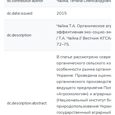
dc.contributor.author
Чайка, Тетяна Олександрівна
dc.date.issued
2015
Чайка Т.А. Органическое агр
эффективная эко-социо-эко
dc.description
/ Т.А. Чайка // Вестник КГСХА. 
72–75.
В статье рассмотрено соврем
органического сельского хозя
особенности рынка органиче
Украине. Проведена оценка
органического производства
ведущего предприятия Полта
«Агроэкология») и аграрных
(Национальный институт био
dc.description.abstract
природопользования Украины
государственный аграрный у