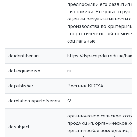
предпосылки его развития в 
экономики. Впервые сгруппи
оценки результативности ор
производства по критериям: 
энергетические, экономическ
социальные.
dc.identifier.uri
https://dspace.pdau.edu.ua/ha
dc.language.iso
ru
dc.publisher
Вестник КГСХА
dc.relation.ispartofseries
;2
органическое сельское хозяйс
продукция, органическое хоз
dc.subject
органическое земледелие, э