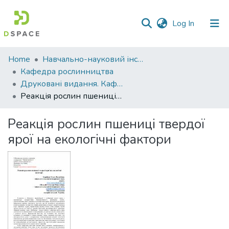
(current)
Log In
Communities
Home
Навчально-науковий інститут агротехнологій, селекції та екології
&
Кафедра рослинництва
Collections
Друковані видання. Кафедра рослинництва
Реакція рослин пшениці твердої ярої на екологічні фактори
All of DSpace
Реакція рослин пшениці твердої
Statistics
ярої на екологічні фактори