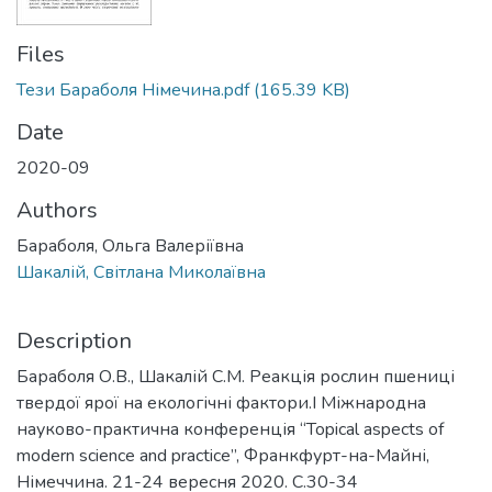
Files
Тези Бараболя Німечина.pdf
(165.39 KB)
Date
2020-09
Authors
Бараболя, Ольга Валеріївна
Шакалій, Світлана Миколаївна
Description
Бараболя О.В., Шакалій С.М. Реакція рослин пшениці
твердої ярої на екологічні фактори.I Міжнародна
науково-практична конференція “Topical aspects of
modern science and practice”, Франкфурт-на-Майні,
Німеччина. 21-24 вересня 2020. С.30-34