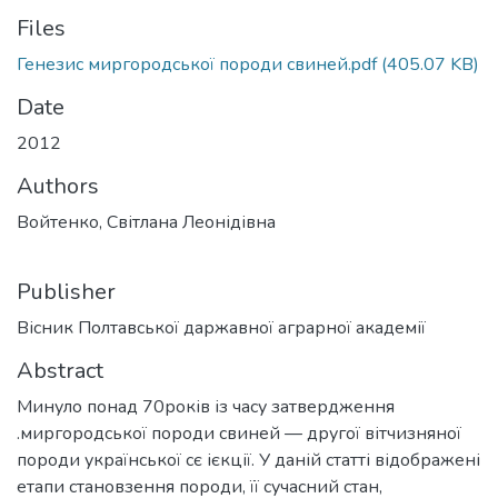
Files
Генезис миргородської породи свиней.pdf
(405.07 KB)
Date
2012
Authors
Войтенко, Світлана Леонідівна
Publisher
Вісник Полтавської даржавної аграрної академії
Abstract
Минуло понад 70років із часу затвердження
.миргородської породи свиней — другої вітчизняної
породи української сє ієкції. У даній статті відображені
етапи становзення породи, її сучасний стан,