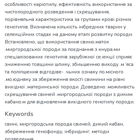
особливості каріотипу, ефективність використання за
чистопородного розведення і схрещування,
порівняльна характеристика за групами крові різних
генотипів. Визначена кількість інбредних тварин у
селекційних стадах на даному етапі розвитку породи.
Встановлено, що використання свино.маток
.миргородської породи за поєднання з кнура.ми
спеціалізованих генотипів зарубіжної се.іекції сприяє
зниженню товщини шпику, збиьшенню виходу .м ’яса
та поліпшення відгодіве- .чьних ознаку по.місного
.мо.юдняку за збереження якості свинини на рівні
вихідної .материнської породи. Доведено .можливість
схрещування свиней .миргородської породи з диким
кабано.м для відновлення вихідного генотипу породи.
Keywords
свині
,
миргородська порода свиней
,
дикий кабан
,
збереження генофонду
,
інбридинг
,
методи
розведення