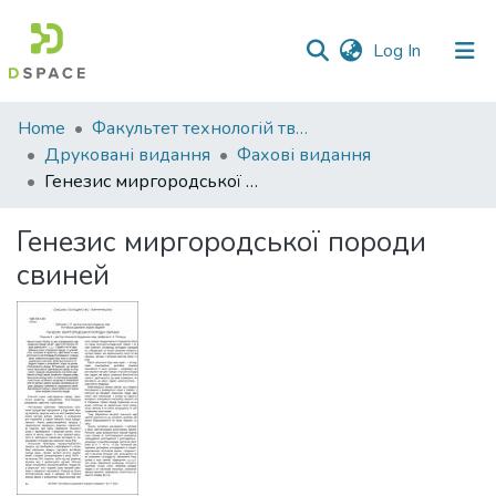
(current)
Log In
Communities
Home
Факультет технологій тваринництва та продовольства
&
Друковані видання
Фахові видання
Collections
Генезис миргородської породи свиней
All of DSpace
Генезис миргородської породи
свиней
Statistics