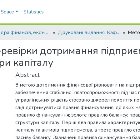
 DSpace
Statistics
Кафедра фінансів, економічних досліджень і туризму
Друковані видання. Кафедра фінансів, економічних досліджень і туризму
еревірки дотримання підпри
ри капіталу
Abstract
З метою дотримання фінансової рівноваги на підпри
забезпечення стабільної платоспроможності під час
управлінських рішень стосовно джерел покриття пот
слід дотримуватися правил фінансування, до яких н
правило фінансування; золоте правило балансу; пра
структури капіталу. Перші два правила характеризу
капіталу та активів підприємства, а третє правило с
пасиву балансу. Зазначені правила фінансування ба