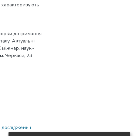
кі характеризують
евірки дотримання
талу. Актуальні
 міжнар. наук.-
(м. Черкаси, 23
 досліджень і