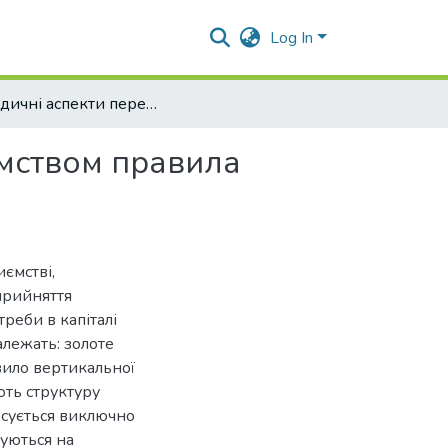
Log In
Методичні аспекти перевірки дотримання підприємством правила вертикальної структури капіталу
ємством правила
ємстві,
 прийняття
реби в капіталі
алежать: золоте
вило вертикальної
ють структуру
тосується виключно
зуються на