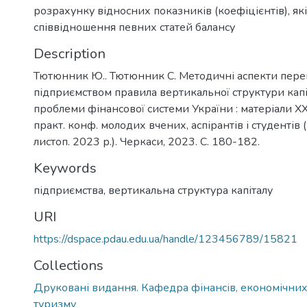
розрахунку відносних показників (коефіцієнтів), я
співвідношення певних статей балансу
Description
Тютюнник Ю.. Тютюнник С. Методичні аспекти пер
підприємством правила вертикальної структури капі
проблеми фінансової системи України : матеріали XХ
практ. конф. молодих вчених, аспірантів і студентів 
листоп. 2023 р.). Черкаси, 2023. С. 180-182.
Keywords
підприємства
,
вертикальна структура капіталу
URI
https://dspace.pdau.edu.ua/handle/123456789/15821
Collections
Друковані видання. Кафедра фінансів, економічних
туризму