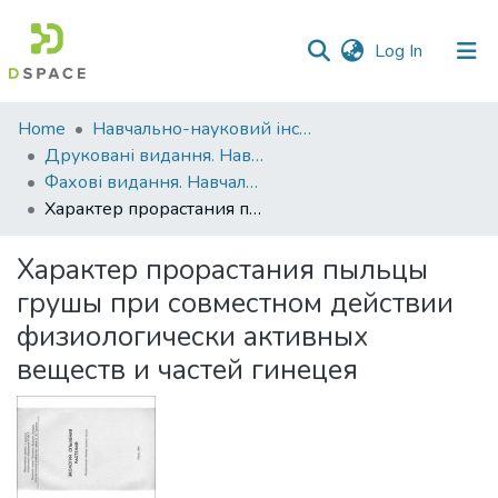
(current)
Log In
Communities
Home
Навчально-науковий інститут агротехнологій, селекції та екології
&
Друковані видання. Навчально-науковий інститут агротехнологій, селекції та екології
Collections
Фахові видання. Навчально-науковий інститут агротехнологій, селекції та екології
Характер прорастания пыльцы грушы при совместном действии физиологически активных веществ и частей гинецея
All of DSpace
Характер прорастания пыльцы
Statistics
грушы при совместном действии
физиологически активных
веществ и частей гинецея