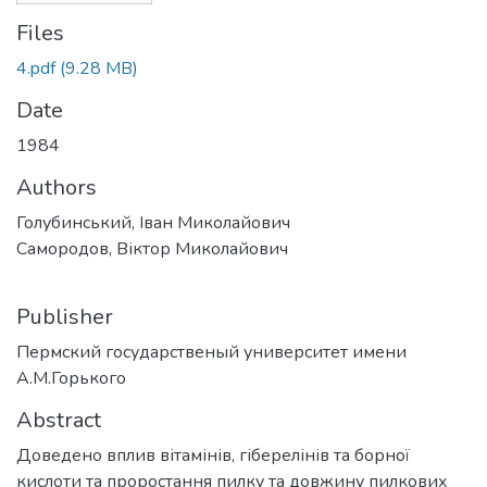
Files
4.pdf
(9.28 MB)
Date
1984
Authors
Голубинський, Іван Миколайович
Самородов, Віктор Миколайович
Publisher
Пермский государственый университет имени
А.М.Горького
Abstract
Доведено вплив вітамінів, гіберелінів та борної
кислоти та проростання пилку та довжину пилкових