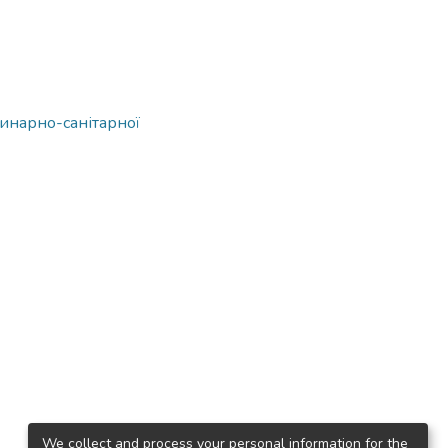
ринарно-санітарної
We collect and process your personal information for the