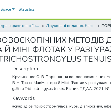
 DSpace
Statistics
Кафедра паразитології та ветеринарно-санітарної експертизи
Друковані видання. Кафедра паразитології та ветеринарно-санітарної експертизи
ОВОСКОПІЧНИХ МЕТОДІВ ДІ
 Й МІНІ-ФЛОТАК У РАЗІ УР
А TRICHOSTRONGYLUS TENUI
Description
Кручиненко О. В. Порівняння копроовоскопічних ме
В. Н. Трача, МакМастера й Міні-Флотак у разі уражен
galli та Trichostrongylus tenuis. Вісник ПДАА. 2021. №
Keywords
аскаридіоз, трихостронгільоз, кури, діагностика, еф