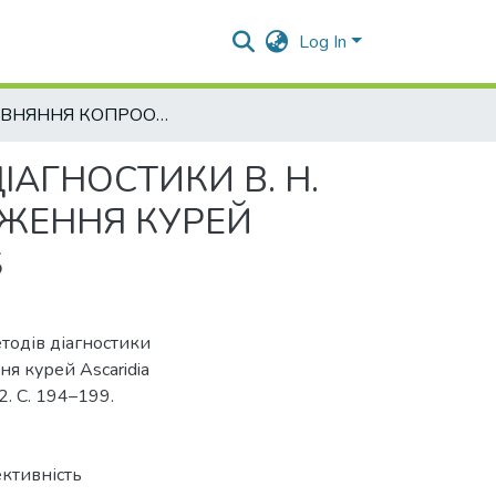
Log In
ПОРІВНЯННЯ КОПРООВОСКОПІЧНИХ МЕТОДІВ ДІАГНОСТИКИ В. Н. ТРАЧА, МАКМАСТЕРА Й МІНІ-ФЛОТАК У РАЗІ УРАЖЕННЯ КУРЕЙ ASCARIDIA GALLI ТА TRICHOSTRONGYLUS TENUIS
АГНОСТИКИ В. Н.
АЖЕННЯ КУРЕЙ
S
тодів діагностики
ня курей Ascaridia
 2. С. 194–199.
ективність