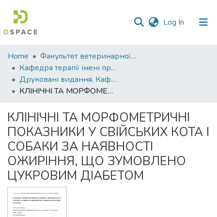
(current)
Log In
Communities
Home
Факультет ветеринарної медицини
&
Кафедра терапії імені професора П. І. Локеса
Collections
Друковані видання. Кафедра терапії імені професора П. І. Локеса
КЛІНІЧНІ ТА МОРФОМЕТРИЧНІ ПОКАЗНИКИ У СВІЙСЬКИХ КОТА І СОБАКИ ЗА НАЯВНОСТІ ОЖИРІННЯ, ЩО ЗУМОВЛЕНО ЦУКРОВИМ ДІАБЕТОМ
All of DSpace
КЛІНІЧНІ ТА МОРФОМЕТРИЧНІ
Statistics
ПОКАЗНИКИ У СВІЙСЬКИХ КОТА І
СОБАКИ ЗА НАЯВНОСТІ
ОЖИРІННЯ, ЩО ЗУМОВЛЕНО
ЦУКРОВИМ ДІАБЕТОМ