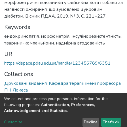
морфометричні показники у свійських кота і собаки за
наявності ожиріння, що зумовлено цукровим
діабетом. Вісник ПДАА. 2019. № 3. С. 221−227.
Keywords
ендокринопатія
,
морфометрія
,
інсулінорезистентність
,
тварини-компаньйони
,
надмірна вгодованість
URI
https://dspace.pdau.edu.ua/handle/123456789/6351
Collections
Друковані видання. Кафедра терапії імені професора
П. І. Локеса
We collect and process your personal information for the
Full item page
following purposes:
Authentication, Preferences,
Acknowledgement and Statistics
.
DSpace software
copyright © 2002-2026
LYRASIS
Customize
Decline
That's ok
Cookie settings
Send Feedback