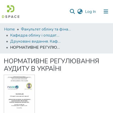
(current)
Log In
Communities
Home
Факультет обліку та фінансів
&
Кафедра обліку і оподаткування
Collections
Друковані видання. Кафедра обліку і оподаткування
НОРМАТИВНЕ РЕГУЛЮВАННЯ АУДИТУ В УКРАЇНІ
All of DSpace
НОРМАТИВНЕ РЕГУЛЮВАННЯ
Statistics
АУДИТУ В УКРАЇНІ