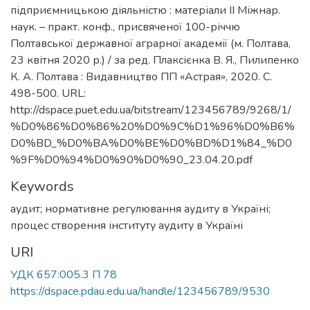
підприємницькою діяльністю : матеріали ІІ Міжнар.
наук. – практ. конф., присвяченої 100-річчю
Полтавської державної аграрної академії (м. Полтава,
23 квітня 2020 р.) / за ред. Плаксієнка В. Я., Пилипенко
К. А. Полтава : Видавництво ПП «Астрая», 2020. С.
498-500. URL:
http://dspace.puet.edu.ua/bitstream/123456789/9268/1/
%D0%86%D0%86%20%D0%9C%D1%96%D0%B6%
D0%BD_%D0%BA%D0%BE%D0%BD%D1%84_%D0
%9F%D0%94%D0%90%D0%90_23.04.20.pdf
Keywords
аудит; нормативне регулювання аудиту в Україні;
процес створення інституту аудиту в Україні
URI
УДК 657:005.3 П 78
https://dspace.pdau.edu.ua/handle/123456789/9530