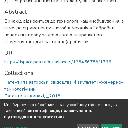
ДП "Український інститут інтелектуальної власності"
Abstract
Винахід відноситься до технології машинобудування, а
саме, до струменевих способів механічної обробки
поверхні виробу за допомогою направленого
струменя твердих частинок (дробинок)
URI
https://dspace.pdau.edu.ua/handle/123456789/1736
Collections
Патенти та авторські свідоцтва. Факультет інженерно-
технологічний
Патенти на винахід_2018
Ми збираємо та обробляємо вашу особисту інформацію для
Full item page
таких цілей:
автентифікація, налаштування,
підтвердження та статистика
.
DSpace software
copyright © 2002-2026
LYRASIS