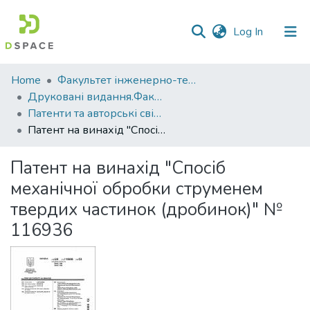
(current)
Log In
Communities
Home
Факультет інженерно-технологічний
&
Друковані видання.Факультет інженерно-технологічний
Collections
Патенти та авторські свідоцтва. Факультет інженерно-технологічний
Патент на винахід "Спосіб механічної обробки струменем твердих частинок (дробинок)" № 116936
All of DSpace
Патент на винахід "Спосіб
Statistics
механічної обробки струменем
твердих частинок (дробинок)" №
116936