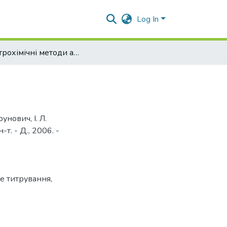
Log In
Електрохімічні методи аналізу
рунович, І. Л.
-т. - Д., 2006. -
е титрування
,