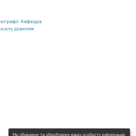
нографії. Кафедра
хисту довкілля
Ми збираємо та обробляємо вашу особисту інформацію