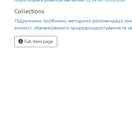
https://dspace.pdau.edu.ua/handle/123456789/6208
Collections
Підручники, посібники, методичні рекомендації, мо
екології, збалансованого природокористування та за
Full item page