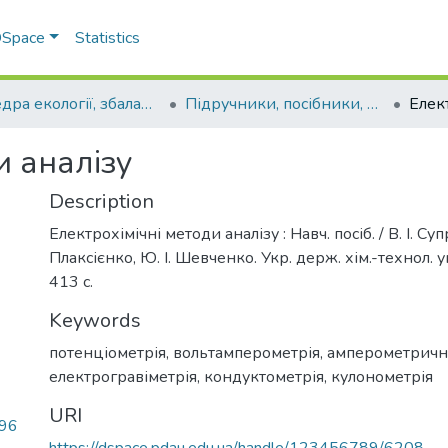
 DSpace
Statistics
Кафедра екології, збалансованого природокористування та захисту довкілля
Підручники, посібники, методичні рекомендації, монографії. Кафедра екології, збалансованого природокористування та захисту довкілля
и аналізу
Description
Електрохімічні методи аналізу : Навч. посіб. / В. І. Суп
Плаксієнко, Ю. І. Шевченко. Укр. держ. хім.-технол. ун
413 c.
Keywords
потенціометрія
,
вольтамперометрія
,
амперометричн
електрогравіметрія
,
кондуктометрія
,
кулонометрія
URI
.96