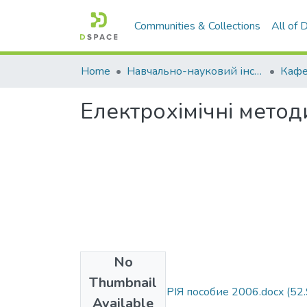
Communities & Collections
All of
Home
Навчально-науковий інститут агротехнологій, селекції та екології
Електрохімічні метод
No
Files
Thumbnail
ДЛЯ РЕПОЗИТАРІЯ пособие 2006.docx
(52
Available