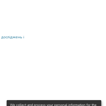
 досліджень і
We collect and process your personal information for the