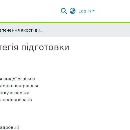
Log In
Забезпечення якості вищої освіти: як основна стратегія підготовки кадрів для розвитку АПВ
тегія підготовки
 вищої освіти в
отовки кадрів для
тку аграрної
запропоновано
 кадровий