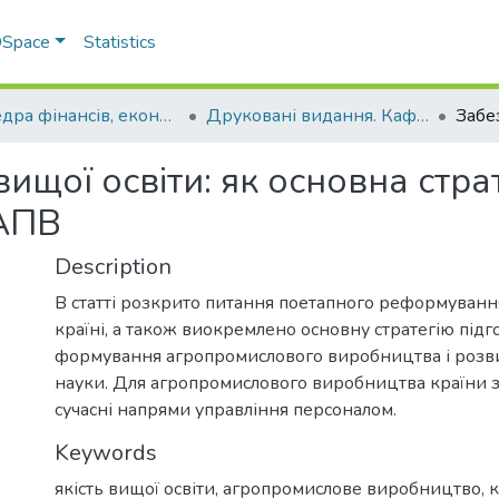
 DSpace
Statistics
Кафедра фінансів, економічних досліджень і туризму
Друковані видання. Кафедра фінансів, економічних досліджень і туризму
ищої освіти: як основна стра
 АПВ
Description
В статті розкрито питання поетапного реформування
країні, а також виокремлено основну стратегію підг
формування агропромислового виробництва і розви
науки. Для агропромислового виробництва країни 
сучасні напрями управління персоналом.
Keywords
якість вищої освіти, агропромислове виробництво,