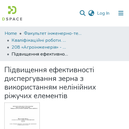
(current)
Log In
Communities
Home
Факультет інженерно-технологічний
&
Кваліфікаційні роботи. Факультет інженерно-технологічний
Collections
208 «Агроінженерія» - Магістри 2021-2022
Підвищення ефективності диспергування зерна з використанням нелінійних ріжучих елементів
All of DSpace
Підвищення ефективності
Statistics
диспергування зерна з
використанням нелінійних
ріжучих елементів