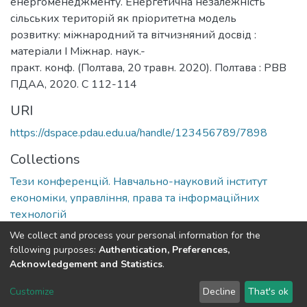
енергоменеджменту. Енергетична незалежність
сільських територій як пріоритетна модель
розвитку: міжнародний та вітчизняний досвід :
матеріали І Міжнар. наук.-
практ. конф. (Полтава, 20 травн. 2020). Полтава : РВВ
ПДАА, 2020. С 112-114
URI
https://dspace.pdau.edu.ua/handle/123456789/7898
Collections
Тези конференцій. Навчально-науковий інститут
економіки, управління, права та інформаційних
технологій
We collect and process your personal information for the
Full item page
following purposes:
Authentication, Preferences,
Acknowledgement and Statistics
.
DSpace software
copyright © 2002-2026
LYRASIS
Customize
Decline
That's ok
Cookie settings
Send Feedback