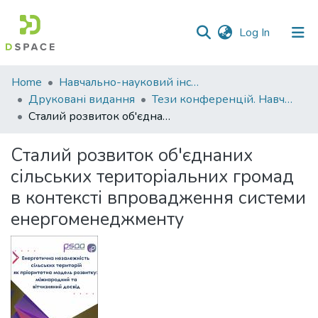
(current)
Log In
Communities
Home
Навчально-науковий інститут економіки, управління, права та інформаційних технологій
&
Друковані видання
Тези конференцій. Навчально-науковий інститут економіки, управління, права та інформаційних технологій
Collections
Сталий розвиток об'єднаних сільських територіальних громад в контексті впровадження системи енергоменеджменту
All of DSpace
Сталий розвиток об'єднаних
сільських територіальних громад
Statistics
в контексті впровадження системи
енергоменеджменту