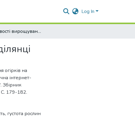
Log In
Особливості вирощування огірків на присадибній ділянці
ділянці
я огірків на
чна інтернет-
". Збірник
 С. 179-182.
сть
,
густота рослин