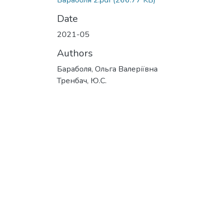
Бараболя 2.pdf
(266.77 KB)
Date
2021-05
Authors
Бараболя, Ольга Валеріївна
Тренбач, Ю.С.