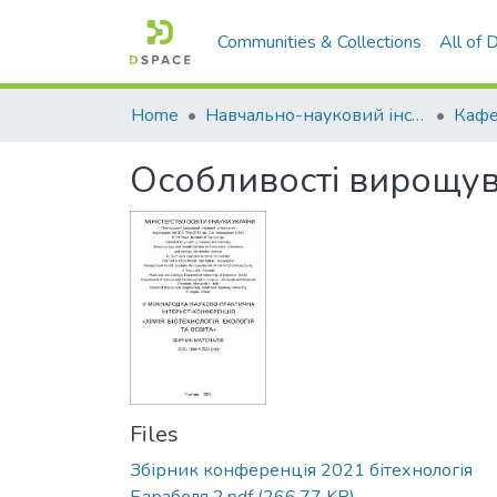
Communities & Collections
All of
Home
Навчально-науковий інститут агротехнологій, селекції та екології
Кафе
Особливості вирощува
Files
Збірник конференція 2021 бітехнологія