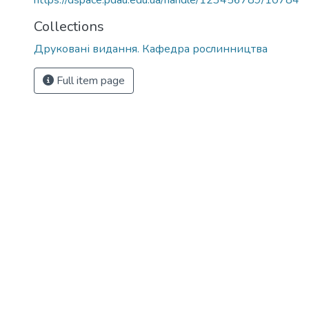
https://dspace.pdau.edu.ua/handle/123456789/10784
Collections
Друковані видання. Кафедра рослинництва
Full item page