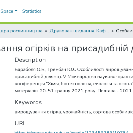
 DSpace
Statistics
дра рослинництва
Друковані видання. Кафедра рослинництва
ння огірків на присадибній 
Description
Бараболя О.В., Тренбач Ю.С Особливості вирощуванн
присадибній ділянці. V Міжнародна науково-практи
конференція "Хімія, біотехнологія, екологія та освіта
матеріалів. 20-51 травня 2021 року. Полтава - 2021.
Keywords
вирощування огірка
,
урожайність
,
сортова особливі
URI