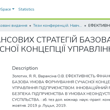
 DSpace
Statistics
овані видання
Тези конференцій. Навчально-науковий інститут економіки, управління, права та інформаційних технологій
АНСОВИХ СТРАТЕГІЙ БАЗОВ
НОЇ КОНЦЕПЦІЇ УПРАВЛІН
Description
Золотих, Я. Я., Вараксіна О.В. ЕФЕКТИВНІСТЬ ФІН
БАЗОВА УМОВА ФОРМУВАННЯ СУЧАСНОЇ КОНЦЕ
УПРАВЛІННЯ ПІДПРИЄМСТВОМ. ІННОВАЦІЙНИЙ 
БЕЗПЕКА ПІДПРИЄМСТВА В УМОВАХ НЕОІНДУСТ
СУСПІЛЬСТВА. : зб. тез доп. міжнар. наук.-практ. кон
жовтня. 2019 р. Луцьк, 2019.