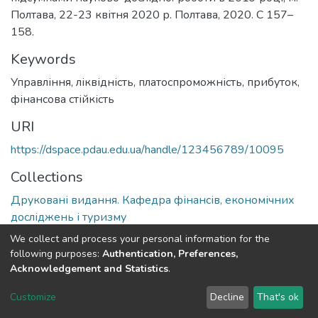
Полтава, 22-23 квітня 2020 р. Полтава, 2020. С 157–
158.
Keywords
Управління, ліквідність, платоспроможність, прибуток,
фінансова стійкість
URI
https://dspace.pdau.edu.ua/handle/123456789/10095
Collections
Друковані видання. Кафедра фінансів, економічних
досліджень і туризму
We collect and process your personal information for the
Full item page
following purposes:
Authentication, Preferences,
Acknowledgement and Statistics
.
DSpace software
copyright © 2002-2026
LYRASIS
Customize
Decline
That's ok
Cookie settings
Send Feedback