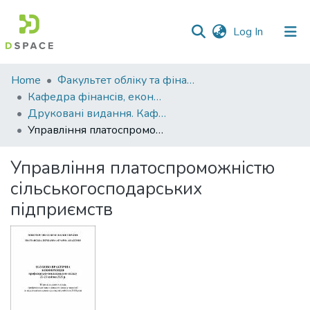
(current)
Log In
Communities
Home
Факультет обліку та фінансів
&
Кафедра фінансів, економічних досліджень і туризму
Collections
Друковані видання. Кафедра фінансів, економічних досліджень і туризму
Управління платоспроможністю сільськогосподарських підприємств
All of DSpace
Управління платоспроможністю
Statistics
сільськогосподарських
підприємств