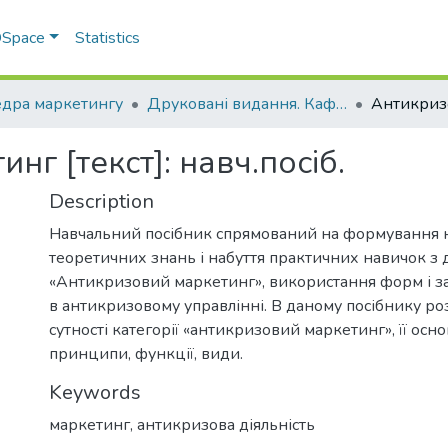
 DSpace
Statistics
дра маркетингу
Друковані видання. Кафедра маркетингу
г [текст]: навч.посіб.
Description
Навчальний посібник спрямований на формування 
теоретичних знань і набуття практичних навичок з
«Антикризовий маркетинг», використання форм і з
в антикризовому управлінні. В даному посібнику роз
сутності категорії «антикризовий маркетинг», її осно
принципи, функції, види.
Keywords
маркетинг, антикризова діяльність