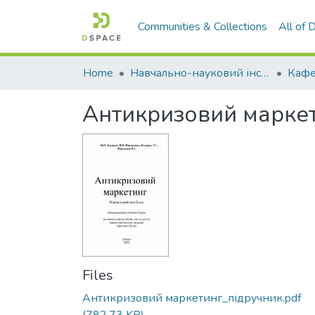
Communities & Collections
All of
Home
Навчально-науковий інститут економіки, управління, права та інформаційних технологій
Кафе
Антикризовий маркетин
Files
Антикризовий маркетинг_підручник.pdf