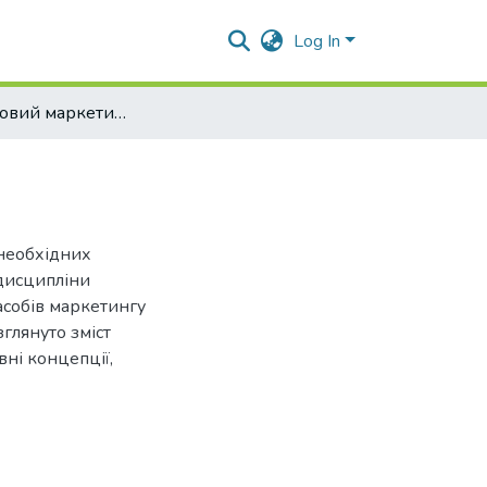
Log In
Антикризовий маркетинг [текст]: навч.посіб.
необхідних
 дисципліни
асобів маркетингу
глянуто зміст
вні концепції,