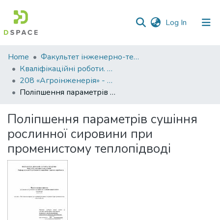
(current)
Log In
Communities
Home
Факультет інженерно-технологічний
&
Кваліфікаційні роботи. Факультет інженерно-технологічний
Collections
208 «Агроінженерія» - Магістри 2021-2022
Поліпшення параметрів сушіння рослинної сировини при променистому теплопідводі
All of DSpace
Поліпшення параметрів сушіння
Statistics
рослинної сировини при
променистому теплопідводі