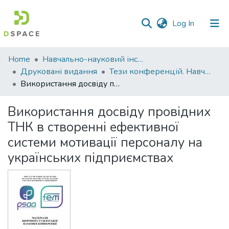
(current)
Log In
Communities
Home
Навчально-науковий інститут економіки, управління, права та інформаційних технологій
&
Друковані видання
Тези конференцій. Навчально-науковий інститут економіки, управління, права та інформаційних технологій
Collections
Використання досвіду провідних ТНК в створенні ефективної системи мотивації персоналу на українських підприємствах
All of DSpace
Використання досвіду провідних
ТНК в створенні ефективної
Statistics
системи мотивації персоналу на
українських підприємствах